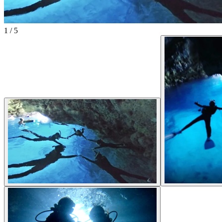
1
/
5