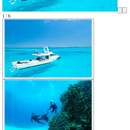
1
/
6