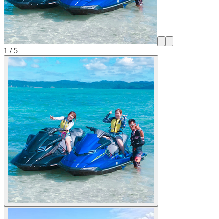
1
/
5