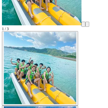
1
/
3